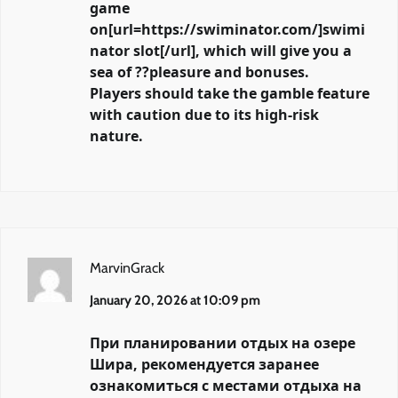
game
on[url=https://swiminator.com/]swimi
nator slot[/url], which will give you a
sea of ??pleasure and bonuses.
Players should take the gamble feature
with caution due to its high-risk
nature.
MarvinGrack
January 20, 2026 at 10:09 pm
При планировании отдых на озере
Шира, рекомендуется заранее
ознакомиться с местами отдыха на