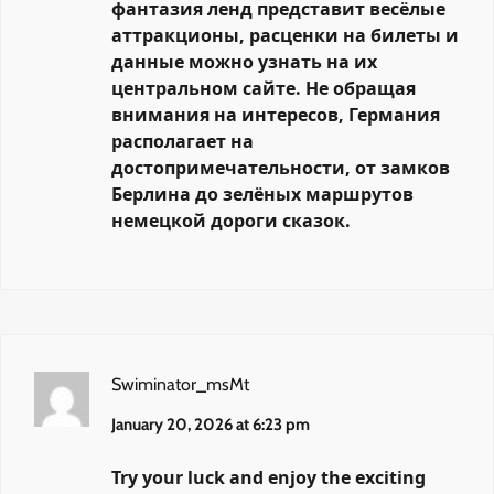
фантазия ленд представит весёлые
аттракционы, расценки на билеты и
данные можно узнать на их
центральном сайте. Не обращая
внимания на интересов, Германия
располагает на
достопримечательности, от замков
Берлина до зелёных маршрутов
немецкой дороги сказок.
Swiminator_msMt
January 20, 2026 at 6:23 pm
Try your luck and enjoy the exciting