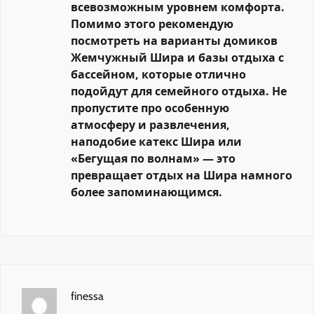
всевозможным уровнем комфорта.
Помимо этого рекомендую
посмотреть на варианты домиков
Жемчужный Шира и базы отдыха с
бассейном, которые отлично
подойдут для семейного отдыха. Не
пропустите про особенную
атмосферу и развлечения,
наподобие катекс Шира или
«Бегущая по волнам» — это
превращает отдых на Шира намного
более запоминающимся.
finessa