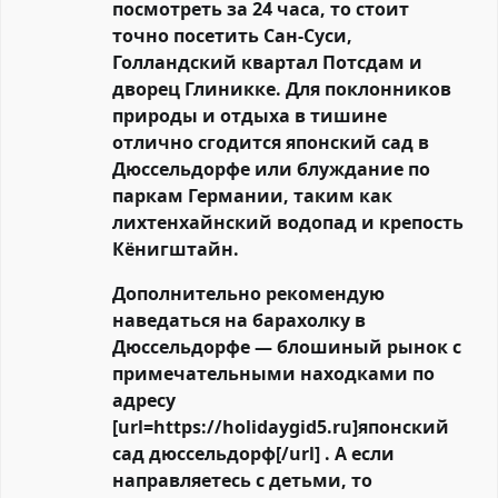
посмотреть за 24 часа, то стоит
точно посетить Сан-Суси,
Голландский квартал Потсдам и
дворец Глиникке. Для поклонников
природы и отдыха в тишине
отлично сгодится японский сад в
Дюссельдорфе или блуждание по
паркам Германии, таким как
лихтенхайнский водопад и крепость
Кёнигштайн.
Дополнительно рекомендую
наведаться на барахолку в
Дюссельдорфе — блошиный рынок с
примечательными находками по
адресу
[url=https://holidaygid5.ru]японский
сад дюссельдорф[/url] . А если
направляетесь с детьми, то