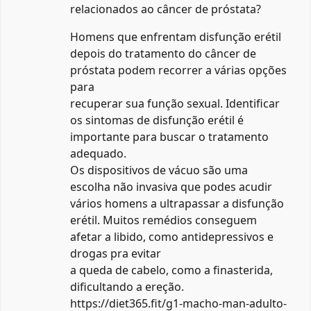
relacionados ao câncer de próstata?
Homens que enfrentam disfunção erétil
depois do tratamento do câncer de
próstata podem recorrer a várias opções
para
recuperar sua função sexual. Identificar
os sintomas de disfunção erétil é
importante para buscar o tratamento
adequado.
Os dispositivos de vácuo são uma
escolha não invasiva que podes acudir
vários homens a ultrapassar a disfunção
erétil. Muitos remédios conseguem
afetar a libido, como antidepressivos e
drogas pra evitar
a queda de cabelo, como a finasterida,
dificultando a ereção.
https://diet365.fit/g1-macho-man-adulto-